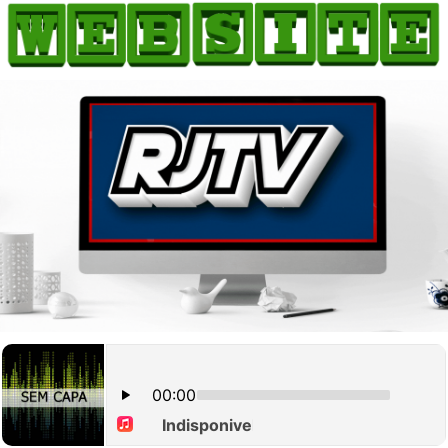
HOME
COMO ANUNCIAR
JORNAIS DO BRASIL
PODCAST/NOTÍCIAS
AS NOTÍCIAS DO DIA
CANAL 3CLIMAS
ACONTECEU...VIROU MANCHETE!
BLOGS & COLUNAS
AGÊNCIA DE NOTÍCIAS
CNN BRASIL