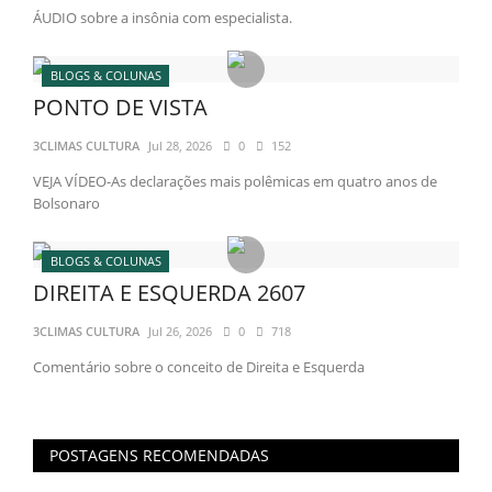
ÁUDIO sobre a insônia com especialista.
BLOGS & COLUNAS
PONTO DE VISTA
3CLIMAS CULTURA
Jul 28, 2026
0
152
VEJA VÍDEO-As declarações mais polêmicas em quatro anos de
Bolsonaro
BLOGS & COLUNAS
DIREITA E ESQUERDA 2607
3CLIMAS CULTURA
Jul 26, 2026
0
718
Comentário sobre o conceito de Direita e Esquerda
POSTAGENS RECOMENDADAS