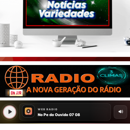
PORTAL CEARÁ
FOTOS
ÚLTIMAS POSTAGENS
BOAS NOTÍCIAS...VIRAM MANCHETE!
ISTO É FATO!
CEARÁ BRASIL NOTÍCIAS
CEARÁ BRASIL MUNDO 1
BRASIL DE FATO
NOTÍCIAS GERAIS
CONECTE-SE
REGISTO