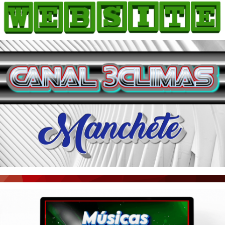
HOME
COMO ANUNCIAR
JORNAIS DO BRASIL
PODCAST/NOTÍCIAS
AS NOTÍCIAS DO DIA
ACONTECEU...VIROU MANCHETE!
BLOGS & COLUNAS
AGÊNCIA DE NOTÍCIAS
CNN BRASIL
VEJA