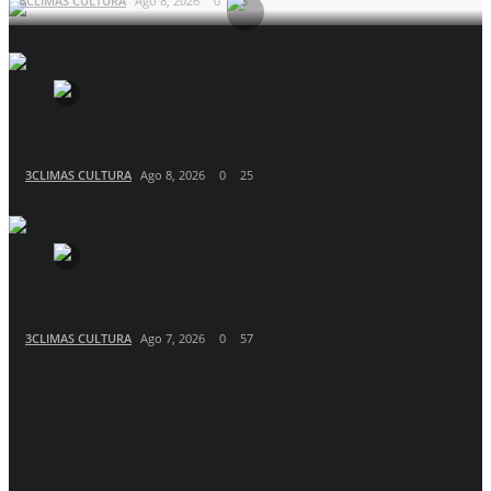
3CLIMAS CULTURA
Ago 8, 2026
0
23
HORA DA NOTÍCIA 0808
3CLIMAS CULTURA
Ago 8, 2026
0
25
3CLIMAS MANCHETE 0708
3CLIMAS CULTURA
Ago 7, 2026
0
57
Juíza que quis 'lacrar' com Lula na Lava Jato é afastada...