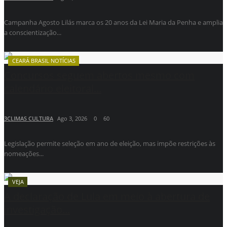
Campanha Agosto Lilás marca os 20 anos da Lei Maria da Penha e amplia
a conscientização...
CEARÁ BRASIL NOTÍCIAS
Concursos seguem abertos mesmo com
calendário eleitoral...
3CLIMAS CULTURA
Ago 3, 2026
0
60
Legislação permite seleção em ano de eleição, mas impõe restrições às
nomeações...
VEJA
A declaração de Lula em meio à abertura de
investigação...