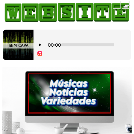
HOME
COMO ANUNCIAR
JORNAIS DO BRASIL
PODCAST/NOTÍCIAS
AS NOTÍCIAS DO DIA
CANAL 3CLIMAS
ACONTECEU...VIROU MANCHETE!
BLOGS & COLUNAS
AGÊNCIA DE NOTÍCIAS
CNN BRASIL
VEJA
PORTAL CEARÁ
FOTOS
Galeria
ÚLTIMAS POSTAGENS