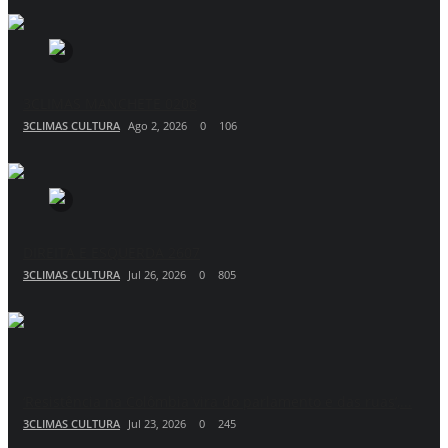
3CLIMAS MANCHETE 0208
3CLIMAS CULTURA
Ago 2, 2026
0
106
DIREITA E ESQUERDA 2607
3CLIMAS CULTURA
Jul 26, 2026
0
805
‘Resistência na Colômbia vira do parlamento e das ruas’,...
3CLIMAS CULTURA
Jul 23, 2026
0
245