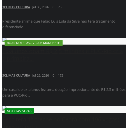
3CLIMAS CULTURA
Jul 30, 2026
0
75
Presidente afirma que Fábio Luís Lula da Silva não terá tratamento
diferenciado...
BOAS NOTÍCIAS...VIRAM MANCHETE!
Ex-alunos doam R$ 2,5 milhões e PUC-Rio cria
a primeira...
3CLIMAS CULTURA
Jul 26, 2026
0
173
Um casal de ex-alunos fez uma doação impressionante de R$ 2,5 milhões
para a PUC-Rio...
NOTÍCIAS GERAIS
Sesc terá 1ª creche no Ceará com 196 vagas;
investimento...