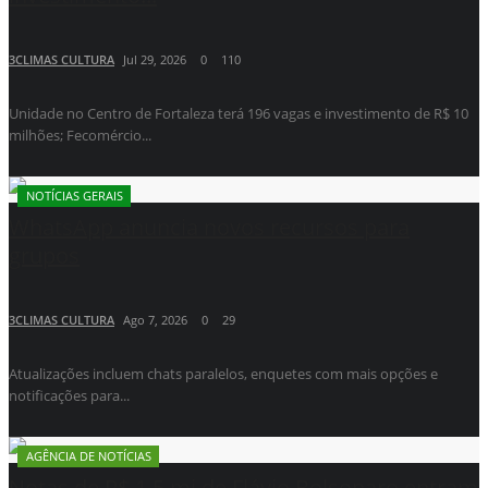
3CLIMAS CULTURA
Jul 29, 2026
0
110
Unidade no Centro de Fortaleza terá 196 vagas e investimento de R$ 10
milhões; Fecomércio...
NOTÍCIAS GERAIS
WhatsApp anuncia novos recursos para
grupos
3CLIMAS CULTURA
Ago 7, 2026
0
29
Atualizações incluem chats paralelos, enquetes com mais opções e
notificações para...
AGÊNCIA DE NOTÍCIAS
Notas de R$ 1,5 mi de Flávio Bolsonaro entram