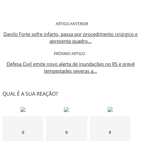
ARTIGO ANTERIOR
Danilo Forte sofre infarto, passa por procedimento cirúrgico e
apresenta quadro...
PRÓXIMO ARTIGO
Defesa Civil emite novo alerta de inundações no RS e prevê
tempestades severas a...
QUAL É A SUA REAÇÃO?
0
0
0