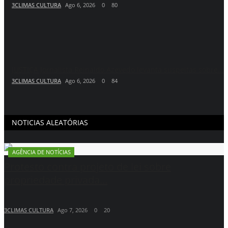
3CLIMAS CULTURA
Ago 6, 2026
0
80
JUSTIÇA Jornalista Reinaldo Azevedo levanta suspeitas sobre...
3CLIMAS CULTURA
Ago 6, 2026
0
84
NOTICIAS ALEATÓRIAS
AGÊNCIA DE NOTÍCIAS
Protesto contra projeto de lei sobre
propriedade privada...
3CLIMAS CULTURA
Ago 7, 2026
0
20