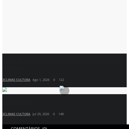
INFORME JB Polícia Federal se rende a Mendonça para
fortalecer...
3CLIMAS CULTURA
Ago 1, 2026
0
122
INSÔNIA 2907
3CLIMAS CULTURA
Jul 29, 2026
0
148
COMENTÁRIOS (0)