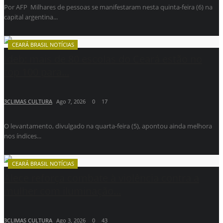
Por AFP Milhares de pessoas se manifestaram nesta quinta-feira (6) na
capital argentina...
CEARÁ BRASIL NOTÍCIAS
Ideb: mais de 80 escolas do Ceará estão no
top 100 para...
3CLIMAS CULTURA
Ago 7, 2026
0
17
O levantamento, divulgado na quarta-feira (5), apontou ainda melhora
nos índices...
CEARÁ BRASIL NOTÍCIAS
Alece reforça combate à violência contra a
mulher com iluminação...
3CLIMAS CULTURA
Ago 3, 2026
0
43