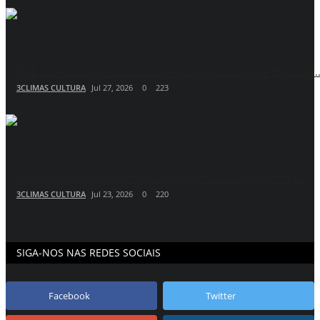
TJCE abre inscrições para casamento comunitário de 50 casais..
3CLIMAS CULTURA
Jul 27, 2026
0
223
Julgamento de Maduro marcado só para 2027: como está o...
3CLIMAS CULTURA
Jul 23, 2026
0
220
SIGA-NOS NAS REDES SOCIAIS
Facebook
Twitter