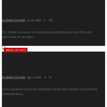
na mira da...
3CLIMAS CULTURA
Jul 23, 2026
0
165
Por Cleber Lourenço As notas fiscais emitidas pelo escritório de
advocacia do senador...
BRASIL DE FATO
Avanço da extrema direita na América Latina é
influência...
3CLIMAS CULTURA
Ago 4, 2026
0
47
Com a recente vitória do candidato de extrema direita na Colômbia,
Abelardo de la...