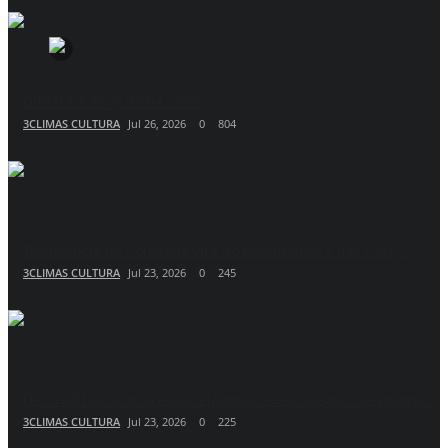
DIREITA E ESQUERDA 2607
3CLIMAS CULTURA
Jul 26, 2026
0
804
‘Resistência na Colômbia vira do parlamento e das ruas’,...
3CLIMAS CULTURA
Jul 23, 2026
0
245
Descredibilizar processos eleitorais é estratégia da extrema...
3CLIMAS CULTURA
Jul 23, 2026
0
225