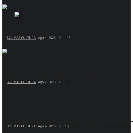
3CLIMAS MANCHETE 0308
3CLIMAS CULTURA
Ago 4, 2026
0
116
Imprensa do Irã nega fala de Trump de que regime pediu...
3CLIMAS CULTURA
Ago 2, 2026
0
115
Pesquisa mostra que quase 62% dos argentinos querem tirar...
3CLIMAS CULTURA
Ago 4, 2026
0
108