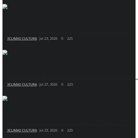
Descredibilizar processos eleitorais é estratégia da extrema...
3CLIMAS CULTURA
Jul 23, 2026
0
225
TJCE abre inscrições para casamento comunitário de 50 casais..
3CLIMAS CULTURA
Jul 27, 2026
0
223
Julgamento de Maduro marcado só para 2027: como está o...
3CLIMAS CULTURA
Jul 23, 2026
0
220