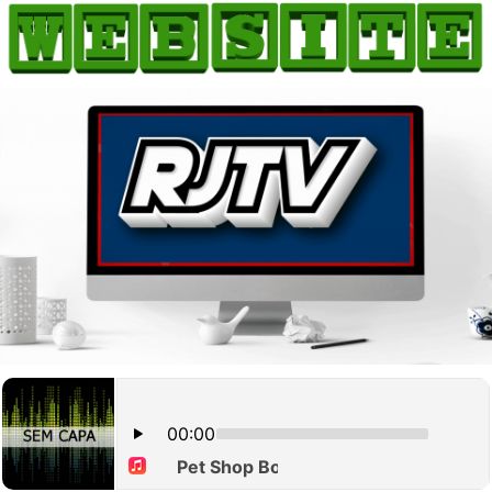
HOME
COMO ANUNCIAR
JORNAIS DO BRASIL
PODCAST/NOTÍCIAS
AS NOTÍCIAS DO DIA
CANAL 3CLIMAS
ACONTECEU...VIROU MANCHETE!
BLOGS & COLUNAS
AGÊNCIA DE NOTÍCIAS
CNN BRASIL