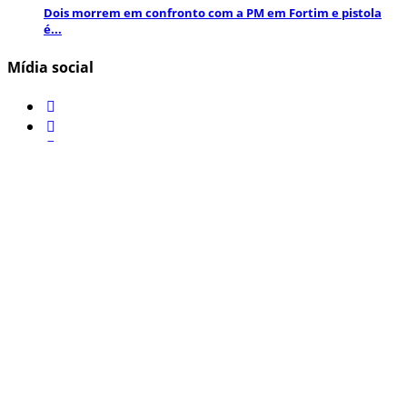
Dois morrem em confronto com a PM em Fortim e pistola
é...
Mídia social
Inscreva-se aqui para obter informações e atualizações
interessantes!
Jornal de noticias © 2022 - Todos direitos reservados.