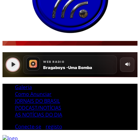
Galeria
Como Anunciar
JORNAIS DO BRASIL
PODCAST/NOTÍCIAS
AS NOTÍCIAS DO DIA
Conecte-se
/
registo