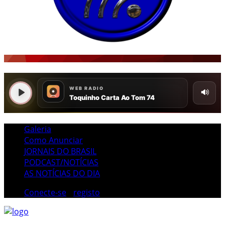
Galeria
Como Anunciar
JORNAIS DO BRASIL
PODCAST/NOTÍCIAS
AS NOTÍCIAS DO DIA
Conecte-se
/
registo