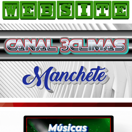
HOME
COMO ANUNCIAR
JORNAIS DO BRASIL
PODCAST/NOTÍCIAS
AS NOTÍCIAS DO DIA
ACONTECEU...VIROU MANCHETE!
BLOGS & COLUNAS
AGÊNCIA DE NOTÍCIAS
CNN BRASIL
VEJA