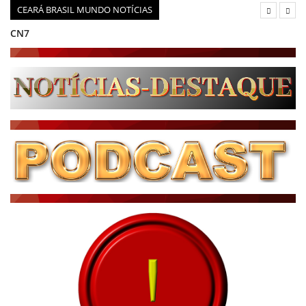
CEARÁ BRASIL MUNDO NOTÍCIAS
CN7
JORNAL DO BRASIL
CNN BRASIL
CBN GLOBO
RÁDIO AGÊNCIA
NOTÍCIAS AO MINUTO
ACONTECEU...VIROU MANCHETE!
BLOGS & COLUNAS
DIÁRIO DO NORDESTE - ÚLTIMA HORA
PODCAST - PONTO DE VISTA
BRASIL DE FATO - ÚLTIMAS NOTÍCIAS
NOTÍCIAS DESTAQUE DO DIA
BRASIL NOTÍCIAS
ÚLTIMAS NOTÍCIAS