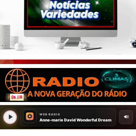
PORTAL CEARÁ
FOTOS
ÚLTIMAS POSTAGENS
BOAS NOTÍCIAS...VIRAM MANCHETE!
ISTO É FATO!
CEARÁ BRASIL NOTÍCIAS
CEARÁ BRASIL MUNDO 1
BRASIL DE FATO
NOTÍCIAS GERAIS
CONECTE-SE
REGISTO