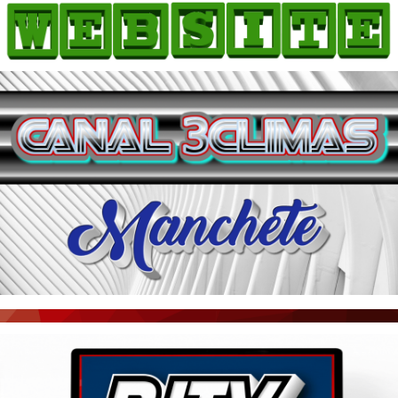
HOME
COMO ANUNCIAR
JORNAIS DO BRASIL
PODCAST/NOTÍCIAS
AS NOTÍCIAS DO DIA
ACONTECEU...VIROU MANCHETE!
BLOGS & COLUNAS
AGÊNCIA DE NOTÍCIAS
CNN BRASIL
VEJA