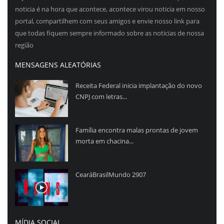
noticia é na hora que acontece, acontece virou noticia em nosso
portal, compartilhem com seus amigos e envie nosso link para
que todas fiquem sempre informado sobre as noticias de nossa
região
MENSAGENS ALEATÓRIAS
Receita Federal inicia implantação do novo
CNPJ com letras...
Família encontra malas prontas de jovem
morta em chacina...
CearáBrasilMundo 2907
MÍDIA SOCIAL