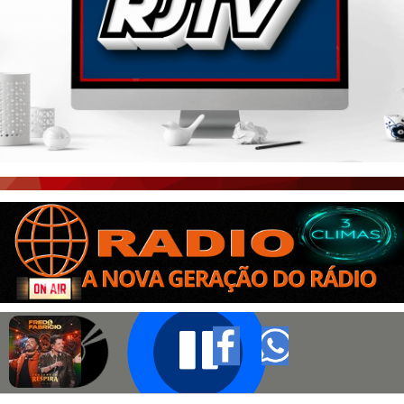
PORTAL CEARÁ
FOTOS
ÚLTIMAS POSTAGENS
BOAS NOTÍCIAS...VIRAM MANCHETE!
ISTO É FATO!
CEARÁ BRASIL NOTÍCIAS
CEARÁ BRASIL MUNDO 1
BRASIL DE FATO
NOTÍCIAS GERAIS
CONECTE-SE
REGISTO