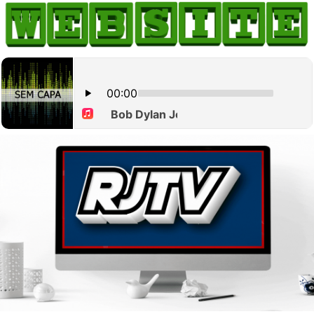
HOME
COMO ANUNCIAR
JORNAIS DO BRASIL
PODCAST/NOTÍCIAS
AS NOTÍCIAS DO DIA
CANAL 3CLIMAS
ACONTECEU...VIROU MANCHETE!
BLOGS & COLUNAS
AGÊNCIA DE NOTÍCIAS
CNN BRASIL