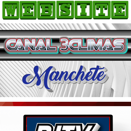
HOME
COMO ANUNCIAR
JORNAIS DO BRASIL
PODCAST/NOTÍCIAS
AS NOTÍCIAS DO DIA
ACONTECEU...VIROU MANCHETE!
BLOGS & COLUNAS
AGÊNCIA DE NOTÍCIAS
CNN BRASIL
VEJA