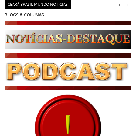
CEARÁ BRASIL MUNDO NOTÍCIAS
BLOGS & COLUNAS
DIÁRIO DO NORDESTE - ÚLTIMA HORA
PODCAST - PONTO DE VISTA
BRASIL DE FATO - ÚLTIMAS NOTÍCIAS
NOTÍCIAS DESTAQUE DO DIA
BRASIL NOTÍCIAS
ÚLTIMAS NOTÍCIAS
NOTÍCIAS TAMBÉM NA TELA
BRASIL MUNDO AO VIVO
O MUNDO É NOTÍCIA
CN7
JORNAL DO BRASIL
CNN BRASIL
CBN GLOBO