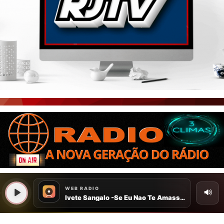
PORTAL CEARÁ
FOTOS
ÚLTIMAS POSTAGENS
BOAS NOTÍCIAS...VIRAM MANCHETE!
ISTO É FATO!
CEARÁ BRASIL NOTÍCIAS
CEARÁ BRASIL MUNDO 1
BRASIL DE FATO
NOTÍCIAS GERAIS
CONECTE-SE
REGISTO