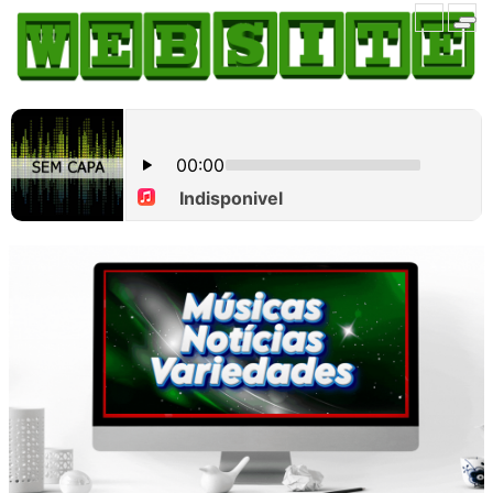
HOME
COMO ANUNCIAR
JORNAIS DO BRASIL
PODCAST/NOTÍCIAS
AS NOTÍCIAS DO DIA
CANAL 3CLIMAS
ACONTECEU...VIROU MANCHETE!
BLOGS & COLUNAS
AGÊNCIA DE NOTÍCIAS
CNN BRASIL
VEJA
PORTAL CEARÁ
FOTOS
Galeria
ÚLTIMAS POSTAGENS