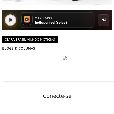
BOAS NOTÍCIAS...VIRAM MANCHETE!
ISTO É FATO!
Todos
BLOGS & COLUNAS
CEARÁ BRASIL NOTÍCIAS
CEARÁ BRASIL MUNDO 1
CEARÁ BRASIL MUNDO NOTÍCIAS
BRASIL DE FATO
BLOGS & COLUNAS
NOTÍCIAS GERAIS
DIÁRIO DO NORDESTE - ÚLTIMA HORA
CONECTE-SE
PODCAST - PONTO DE VISTA
REGISTO
BRASIL DE FATO - ÚLTIMAS NOTÍCIAS
NOTÍCIAS DESTAQUE DO DIA
BRASIL NOTÍCIAS
ÚLTIMAS NOTÍCIAS
Conecte-se
NOTÍCIAS TAMBÉM NA TELA
BRASIL MUNDO AO VIVO