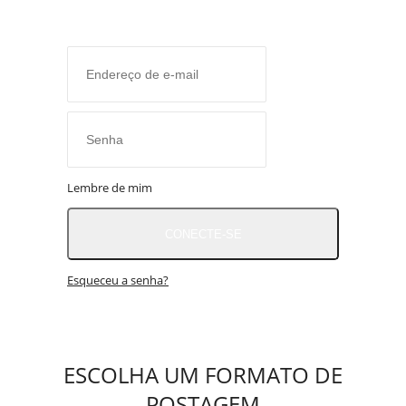
O MUNDO É NOTÍCIA
CN7
JORNAL DO BRASIL
CNN BRASIL
CBN GLOBO
RÁDIO AGÊNCIA
NOTÍCIAS AO MINUTO
Lembre de mim
ACONTECEU...VIROU MANCHETE!
CONECTE-SE
Esqueceu a senha?
ESCOLHA UM FORMATO DE
POSTAGEM