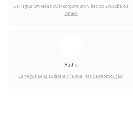
Carregue um vídeo ou incorpore um vídeo do Youtube ou
Vimeo.
Audio
Carregue seus áudios e crie sua lista de reprodução.