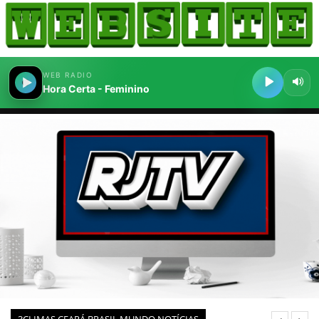
HOME
COMO ANUNCIAR
JORNAIS DO BRASIL
PODCAST/NOTÍCIAS
AS NOTÍCIAS DO DIA
CANAL 3CLIMAS
ACONTECEU...VIROU MANCHETE!
BLOGS & COLUNAS
AGÊNCIA DE NOTÍCIAS
CNN BRASIL