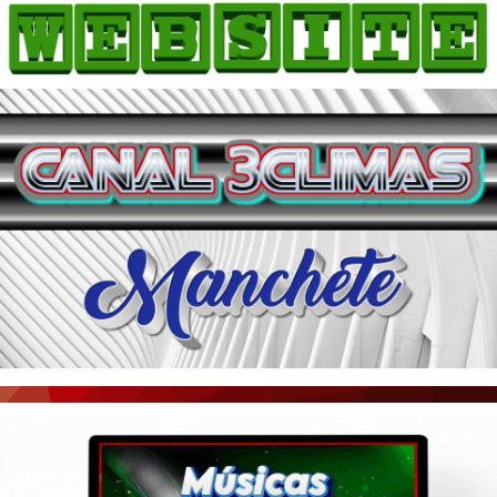
HOME
COMO ANUNCIAR
JORNAIS DO BRASIL
PODCAST/NOTÍCIAS
AS NOTÍCIAS DO DIA
ACONTECEU...VIROU MANCHETE!
BLOGS & COLUNAS
AGÊNCIA DE NOTÍCIAS
CNN BRASIL
VEJA