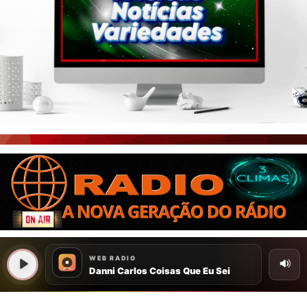
PORTAL CEARÁ
FOTOS
ÚLTIMAS POSTAGENS
BOAS NOTÍCIAS...VIRAM MANCHETE!
ISTO É FATO!
CEARÁ BRASIL NOTÍCIAS
CEARÁ BRASIL MUNDO 1
BRASIL DE FATO
NOTÍCIAS GERAIS
CONECTE-SE
REGISTO