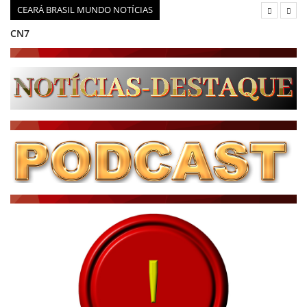
CEARÁ BRASIL MUNDO NOTÍCIAS
CN7
JORNAL DO BRASIL
CNN BRASIL
CBN GLOBO
RÁDIO AGÊNCIA
NOTÍCIAS AO MINUTO
ACONTECEU...VIROU MANCHETE!
BLOGS & COLUNAS
DIÁRIO DO NORDESTE - ÚLTIMA HORA
PODCAST - PONTO DE VISTA
BRASIL DE FATO - ÚLTIMAS NOTÍCIAS
NOTÍCIAS DESTAQUE DO DIA
BRASIL NOTÍCIAS
ÚLTIMAS NOTÍCIAS