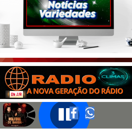
PORTAL CEARÁ
FOTOS
ÚLTIMAS POSTAGENS
BOAS NOTÍCIAS...VIRAM MANCHETE!
ISTO É FATO!
CEARÁ BRASIL NOTÍCIAS
CEARÁ BRASIL MUNDO 1
BRASIL DE FATO
NOTÍCIAS GERAIS
CONECTE-SE
REGISTO