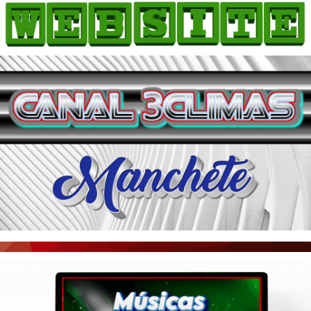
HOME
COMO ANUNCIAR
JORNAIS DO BRASIL
PODCAST/NOTÍCIAS
AS NOTÍCIAS DO DIA
ACONTECEU...VIROU MANCHETE!
BLOGS & COLUNAS
AGÊNCIA DE NOTÍCIAS
CNN BRASIL
VEJA