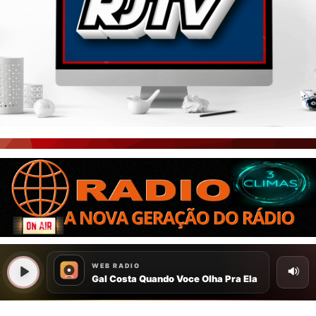
PORTAL CEARÁ
FOTOS
ÚLTIMAS POSTAGENS
BOAS NOTÍCIAS...VIRAM MANCHETE!
ISTO É FATO!
CEARÁ BRASIL NOTÍCIAS
CEARÁ BRASIL MUNDO 1
BRASIL DE FATO
NOTÍCIAS GERAIS
CONECTE-SE
REGISTO