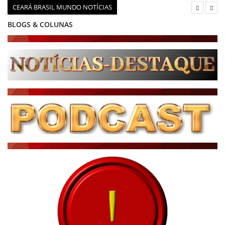
CEARÁ BRASIL MUNDO NOTÍCIAS
BLOGS & COLUNAS
DIÁRIO DO NORDESTE - ÚLTIMA HORA
PODCAST - PONTO DE VISTA
BRASIL DE FATO - ÚLTIMAS NOTÍCIAS
NOTÍCIAS DESTAQUE DO DIA
BRASIL NOTÍCIAS
ÚLTIMAS NOTÍCIAS
NOTÍCIAS TAMBÉM NA TELA
BRASIL MUNDO AO VIVO
O MUNDO É NOTÍCIA
CN7
JORNAL DO BRASIL
CNN BRASIL
CBN GLOBO