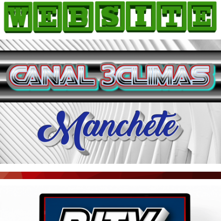
HOME
COMO ANUNCIAR
JORNAIS DO BRASIL
PODCAST/NOTÍCIAS
AS NOTÍCIAS DO DIA
ACONTECEU...VIROU MANCHETE!
BLOGS & COLUNAS
AGÊNCIA DE NOTÍCIAS
CNN BRASIL
VEJA