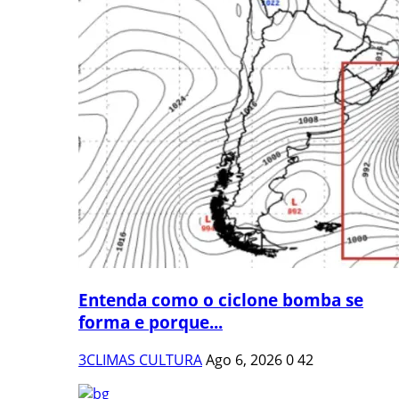
Entenda como o ciclone bomba se
forma e porque...
3CLIMAS CULTURA
Ago 6, 2026
0
42