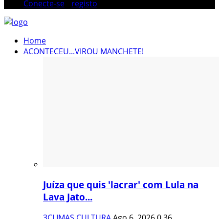
Conecte-se
/
registo
Home
ACONTECEU...VIROU MANCHETE!
Juíza que quis 'lacrar' com Lula na
Lava Jato...
3CLIMAS CULTURA
Ago 6, 2026
0
36