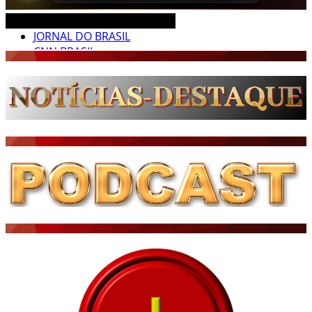
CEARÁ BRASIL MUNDO NOTÍCIAS
JORNAL DO BRASIL
CNN BRASIL
CBN GLOBO
RÁDIO AGÊNCIA
NOTÍCIAS AO MINUTO
ACONTECEU...VIROU MANCHETE!
BLOGS & COLUNAS
DIÁRIO DO NORDESTE - ÚLTIMA HORA
PODCAST - PONTO DE VISTA
BRASIL DE FATO - ÚLTIMAS NOTÍCIAS
NOTÍCIAS DESTAQUE DO DIA
BRASIL NOTÍCIAS
ÚLTIMAS NOTÍCIAS
NOTÍCIAS TAMBÉM NA TELA
BRASIL MUNDO AO VIVO
O MUNDO É NOTÍCIA
CN7