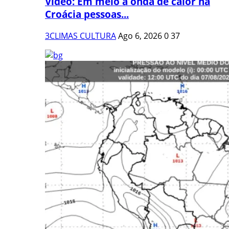
Vídeo: Em meio à onda de calor na
Croácia pessoas...
3CLIMAS CULTURA
Ago 6, 2026
0
37