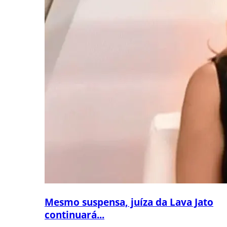
Mesmo suspensa, juíza da Lava Jato
continuará...