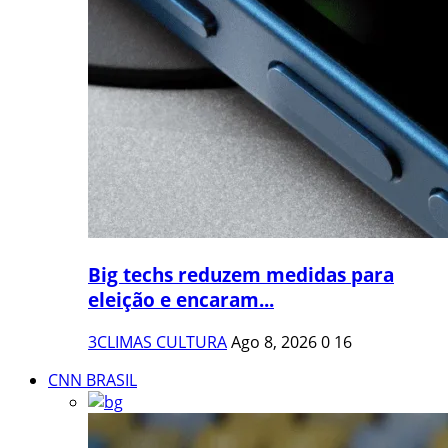
Big techs reduzem medidas para
eleição e encaram...
3CLIMAS CULTURA
Ago 8, 2026
0
16
CNN BRASIL