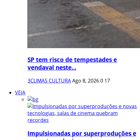
SP tem risco de tempestades e
vendaval neste...
3CLIMAS CULTURA
Ago 8, 2026
0
17
VEJA
Impulsionadas por superproduções e