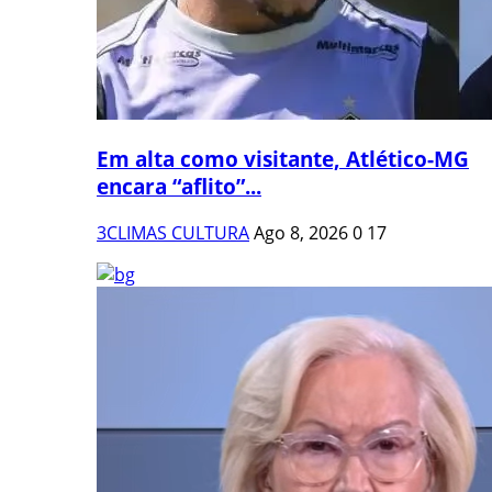
Em alta como visitante, Atlético-MG
encara “aflito”...
3CLIMAS CULTURA
Ago 8, 2026
0
17