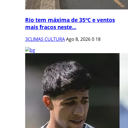
Rio tem máxima de 35ºC e ventos
mais fracos neste...
3CLIMAS CULTURA
Ago 8, 2026
0
18