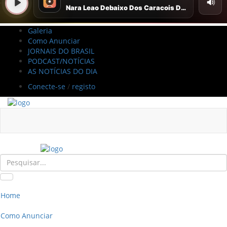
Galeria
Como Anunciar
JORNAIS DO BRASIL
PODCAST/NOTÍCIAS
AS NOTÍCIAS DO DIA
Conecte-se
/
registo
Home
Como Anunciar