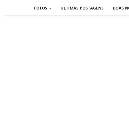
BRASIL MUNDO AO VIVO
FOTOS
ÚLTIMAS POSTAGENS
BOAS N
O MUNDO É NOTÍCIA
CN7
JORNAL DO BRASIL
CNN BRASIL
CBN GLOBO
RÁDIO AGÊNCIA
NOTÍCIAS AO MINUTO
ACONTECEU...VIROU MANCHE