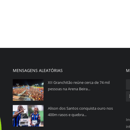
MENSAGENS ALEATÓRIAS
M
XII Granchitão reúne cerca de 74 mil
pessoas na Arena Beira...
Alison dos Santos conquista ouro nos
400m rasos e quebra...
In
in