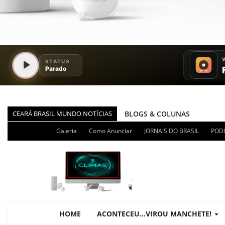
CEARÁ BRASIL MUNDO NOTÍCIAS
BLOGS & COLUNAS
DIÁRIO DO NORDESTE - ÚLT
Galeria
Como Anunciar
JORNAIS DO BRASIL
POD
PODCAST - PONTO DE VISTA
BRASIL DE FATO - ÚLTIMAS N
NOTÍCIAS DESTAQUE DO DIA
BRASIL NOTÍCIAS
ÚLTIMAS NOTÍCIAS
HOME
ACONTECEU...VIROU MANCHETE!
NOTÍCIAS TAMBÉM NA TELA