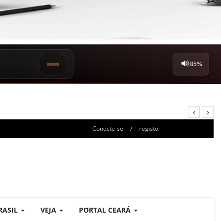
Conecte-se
/
registo
RASIL
VEJA
PORTAL CEARÁ