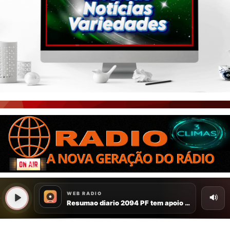
PORTAL CEARÁ
FOTOS
ÚLTIMAS POSTAGENS
BOAS NOTÍCIAS...VIRAM MANCHETE!
ISTO É FATO!
CEARÁ BRASIL NOTÍCIAS
CEARÁ BRASIL MUNDO 1
BRASIL DE FATO
NOTÍCIAS GERAIS
CONECTE-SE
REGISTO