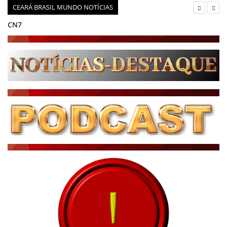
CEARÁ BRASIL MUNDO NOTÍCIAS
CN7
JORNAL DO BRASIL
CNN BRASIL
CBN GLOBO
RÁDIO AGÊNCIA
NOTÍCIAS AO MINUTO
ACONTECEU...VIROU MANCHETE!
BLOGS & COLUNAS
DIÁRIO DO NORDESTE - ÚLTIMA HORA
PODCAST - PONTO DE VISTA
BRASIL DE FATO - ÚLTIMAS NOTÍCIAS
NOTÍCIAS DESTAQUE DO DIA
BRASIL NOTÍCIAS
ÚLTIMAS NOTÍCIAS