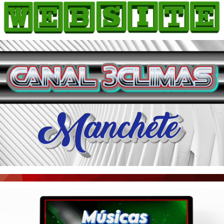
HOME
COMO ANUNCIAR
JORNAIS DO BRASIL
PODCAST/NOTÍCIAS
AS NOTÍCIAS DO DIA
ACONTECEU...VIROU MANCHETE!
BLOGS & COLUNAS
AGÊNCIA DE NOTÍCIAS
CNN BRASIL
VEJA