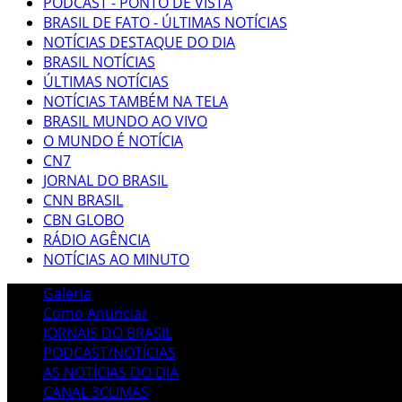
PODCAST - PONTO DE VISTA
BRASIL DE FATO - ÚLTIMAS NOTÍCIAS
NOTÍCIAS DESTAQUE DO DIA
BRASIL NOTÍCIAS
ÚLTIMAS NOTÍCIAS
NOTÍCIAS TAMBÉM NA TELA
BRASIL MUNDO AO VIVO
O MUNDO É NOTÍCIA
CN7
JORNAL DO BRASIL
CNN BRASIL
CBN GLOBO
RÁDIO AGÊNCIA
NOTÍCIAS AO MINUTO
Galeria
Como Anunciar
JORNAIS DO BRASIL
PODCAST/NOTÍCIAS
AS NOTÍCIAS DO DIA
CANAL 3CLIMAS