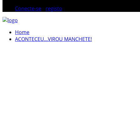
Conecte-se
/
registo
Home
ACONTECEU...VIROU MANCHETE!