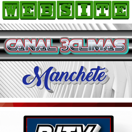
HOME
COMO ANUNCIAR
JORNAIS DO BRASIL
PODCAST/NOTÍCIAS
AS NOTÍCIAS DO DIA
ACONTECEU...VIROU MANCHETE!
BLOGS & COLUNAS
AGÊNCIA DE NOTÍCIAS
CNN BRASIL
VEJA