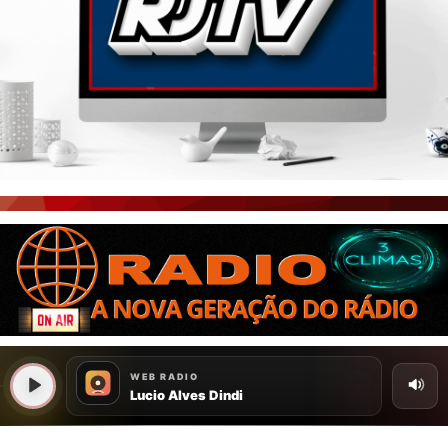
PORTAL CEARÁ
FOTOS
ÚLTIMAS POSTAGENS
BOAS NOTÍCIAS...VIRAM MANCHETE!
ISTO É FATO!
CEARÁ BRASIL NOTÍCIAS
CEARÁ BRASIL MUNDO 1
BRASIL DE FATO
NOTÍCIAS GERAIS
CONECTE-SE
REGISTO