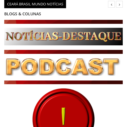
CEARÁ BRASIL MUNDO NOTÍCIAS
BLOGS & COLUNAS
DIÁRIO DO NORDESTE - ÚLTIMA HORA
PODCAST - PONTO DE VISTA
BRASIL DE FATO - ÚLTIMAS NOTÍCIAS
NOTÍCIAS DESTAQUE DO DIA
BRASIL NOTÍCIAS
ÚLTIMAS NOTÍCIAS
NOTÍCIAS TAMBÉM NA TELA
BRASIL MUNDO AO VIVO
O MUNDO É NOTÍCIA
CN7
JORNAL DO BRASIL
CNN BRASIL
CBN GLOBO