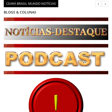
CEARÁ BRASIL MUNDO NOTÍCIAS
BLOGS & COLUNAS
DIÁRIO DO NORDESTE - ÚLTIMA HORA
PODCAST - PONTO DE VISTA
BRASIL DE FATO - ÚLTIMAS NOTÍCIAS
NOTÍCIAS DESTAQUE DO DIA
BRASIL NOTÍCIAS
ÚLTIMAS NOTÍCIAS
NOTÍCIAS TAMBÉM NA TELA
BRASIL MUNDO AO VIVO
O MUNDO É NOTÍCIA
CN7
JORNAL DO BRASIL
CNN BRASIL
CBN GLOBO