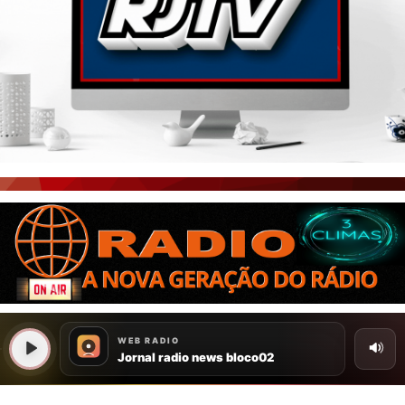
PORTAL CEARÁ
FOTOS
ÚLTIMAS POSTAGENS
BOAS NOTÍCIAS...VIRAM MANCHETE!
ISTO É FATO!
CEARÁ BRASIL NOTÍCIAS
CEARÁ BRASIL MUNDO 1
BRASIL DE FATO
NOTÍCIAS GERAIS
CONECTE-SE
REGISTO