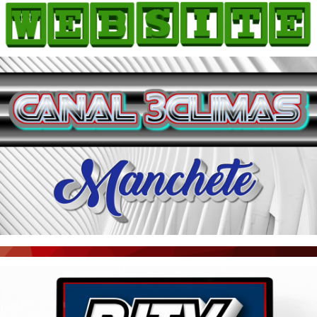
HOME
COMO ANUNCIAR
JORNAIS DO BRASIL
PODCAST/NOTÍCIAS
AS NOTÍCIAS DO DIA
ACONTECEU...VIROU MANCHETE!
BLOGS & COLUNAS
AGÊNCIA DE NOTÍCIAS
CNN BRASIL
VEJA