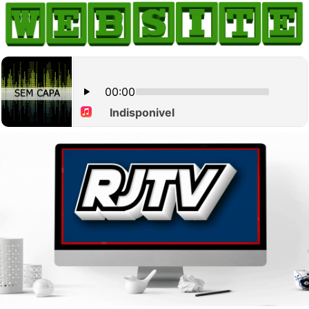
HOME
COMO ANUNCIAR
JORNAIS DO BRASIL
PODCAST/NOTÍCIAS
AS NOTÍCIAS DO DIA
CANAL 3CLIMAS
ACONTECEU...VIROU MANCHETE!
BLOGS & COLUNAS
AGÊNCIA DE NOTÍCIAS
CNN BRASIL