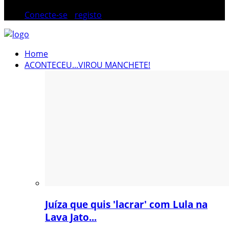
Conecte-se
/
registo
Home
ACONTECEU...VIROU MANCHETE!
Juíza que quis 'lacrar' com Lula na
Lava Jato...