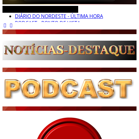
CEARÁ BRASIL MUNDO NOTÍCIAS
DIÁRIO DO NORDESTE - ÚLTIMA HORA
PODCAST - PONTO DE VISTA
BRASIL DE FATO - ÚLTIMAS NOTÍCIAS
NOTÍCIAS DESTAQUE DO DIA
BRASIL NOTÍCIAS
ÚLTIMAS NOTÍCIAS
NOTÍCIAS TAMBÉM NA TELA
BRASIL MUNDO AO VIVO
O MUNDO É NOTÍCIA
CN7
JORNAL DO BRASIL
CNN BRASIL
CBN GLOBO
RÁDIO AGÊNCIA
NOTÍCIAS AO MINUTO
ACONTECEU...VIROU MANCHETE!
BLOGS & COLUNAS