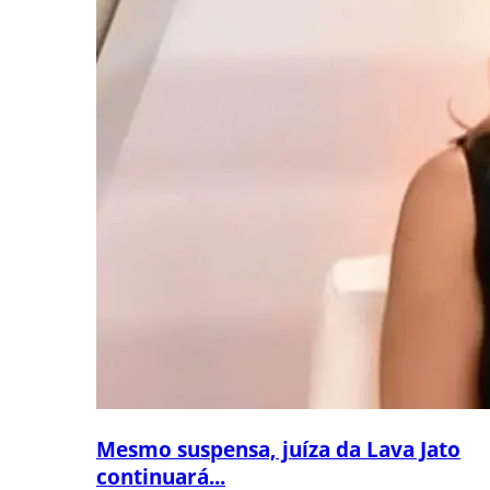
Mesmo suspensa, juíza da Lava Jato
continuará...