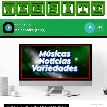
HOME
COMO ANUNCIAR
JORNAIS DO BRASIL
PODCAST/NOTÍCIAS
AS NOTÍCIAS DO DIA
CANAL 3CLIMAS
ACONTECEU...VIROU MANCHETE!
BLOGS & COLUNAS
AGÊNCIA DE NOTÍCIAS
CNN BRASIL