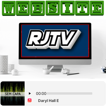
HOME
COMO ANUNCIAR
JORNAIS DO BRASIL
PODCAST/NOTÍCIAS
AS NOTÍCIAS DO DIA
CANAL 3CLIMAS
ACONTECEU...VIROU MANCHETE!
BLOGS & COLUNAS
AGÊNCIA DE NOTÍCIAS
CNN BRASIL