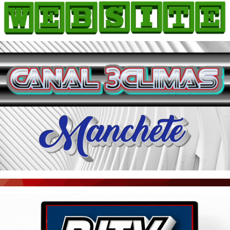
HOME
COMO ANUNCIAR
JORNAIS DO BRASIL
PODCAST/NOTÍCIAS
AS NOTÍCIAS DO DIA
ACONTECEU...VIROU MANCHETE!
BLOGS & COLUNAS
AGÊNCIA DE NOTÍCIAS
CNN BRASIL
VEJA