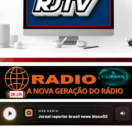
PORTAL CEARÁ
FOTOS
ÚLTIMAS POSTAGENS
BOAS NOTÍCIAS...VIRAM MANCHETE!
ISTO É FATO!
CEARÁ BRASIL NOTÍCIAS
CEARÁ BRASIL MUNDO 1
BRASIL DE FATO
NOTÍCIAS GERAIS
CONECTE-SE
REGISTO