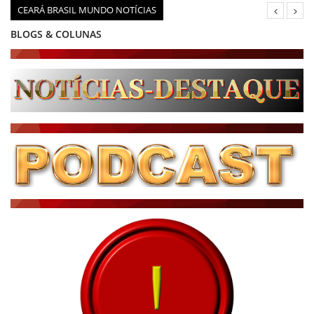
CEARÁ BRASIL MUNDO NOTÍCIAS
BLOGS & COLUNAS
DIÁRIO DO NORDESTE - ÚLTIMA HORA
PODCAST - PONTO DE VISTA
BRASIL DE FATO - ÚLTIMAS NOTÍCIAS
NOTÍCIAS DESTAQUE DO DIA
BRASIL NOTÍCIAS
ÚLTIMAS NOTÍCIAS
NOTÍCIAS TAMBÉM NA TELA
BRASIL MUNDO AO VIVO
O MUNDO É NOTÍCIA
CN7
JORNAL DO BRASIL
CNN BRASIL
CBN GLOBO